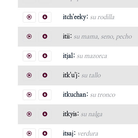
itch'eeky:
su rodilla
itii:
su mama, seno, pecho
itjal:
su mazorca
itk'u'j:
su tallo
itkuchan:
su tronco
itkyis:
su nalga
itsaj:
verdura