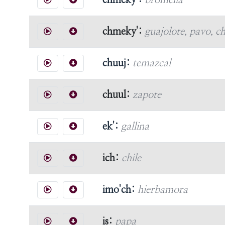
chmeky':
bromelia
chmeky':
guajolote, pavo, 
chuuj:
temazcal
chuul:
zapote
ek':
gallina
ich:
chile
imo'ch:
hierbamora
is:
papa