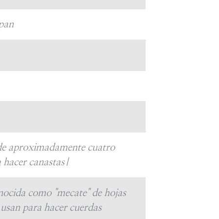
 pan
 de aproximadamente cuatro
a hacer canastas|
onocida como "mecate" de hojas
e usan para hacer cuerdas