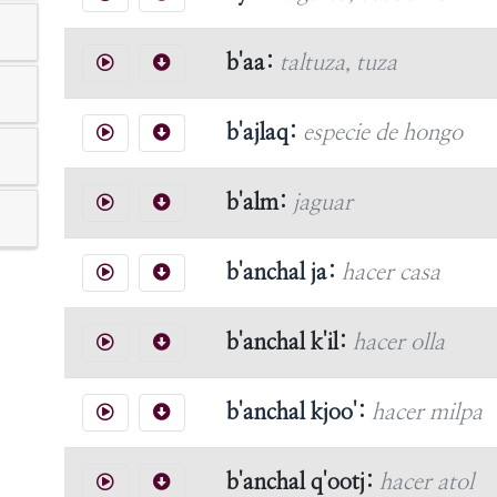
b'aa:
taltuza, tuza
b'ajlaq:
especie de hongo
b'alm:
jaguar
b'anchal ja:
hacer casa
b'anchal k'il:
hacer olla
b'anchal kjoo':
hacer milpa
b'anchal q'ootj:
hacer atol