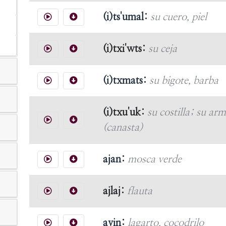
(i)ts'umal:
su cuero, piel
(i)txi'wts:
su ceja
(i)txmats:
su bigote, barba
(i)txu'uk:
su costilla; su ar
(canasta)
ajan:
mosca verde
ajlaj:
flauta
ayin:
lagarto, cocodrilo