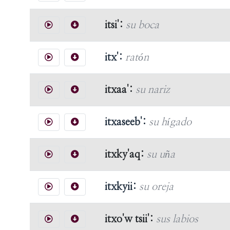
itsi':
su boca
itx':
ratón
itxaa':
su nariz
itxaseeb':
su hígado
itxky'aq:
su uña
itxkyii:
su oreja
itxo'w tsii':
sus labios