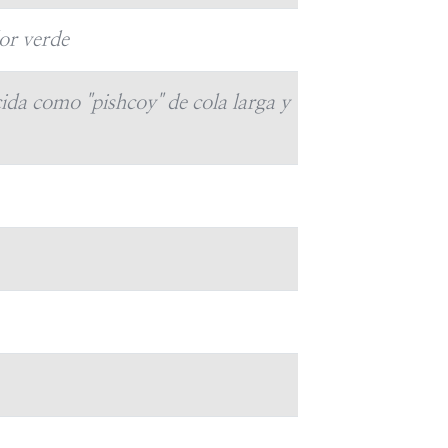
lor verde
ida como "pishcoy" de cola larga y