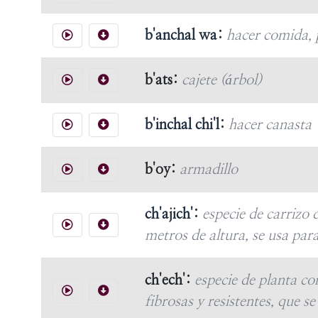
b'anchal wa:
hacer comida,
b'ats:
cajete (árbol)
b'inchal chi'l:
hacer canasta
b'oy:
armadillo
ch'ajich':
especie de carrizo
metros de altura, se usa par
ch'ech':
especie de planta c
fibrosas y resistentes, que s