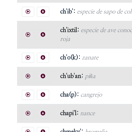
ch'ib':
especie de sapo de co
ch'ixtil:
especie de ave conoc
roja
ch'o(k):
zanate
ch'ub'an:
piña
cha(p):
cangrejo
chapi'l:
nance