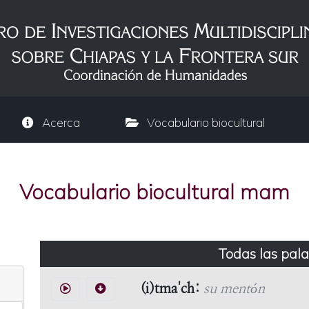
Acerca
Vocabulario biocultural
Vocabulario biocultural mam
Todas las pal
(i)tma'ch:
su mentón